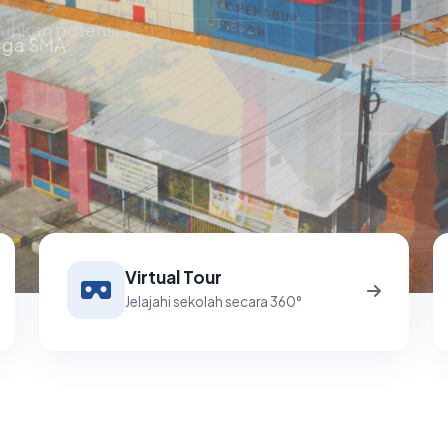
asi dengan nilai-
hkan potensi setiap
ngga SMA
 kami.
Virtual Tour
Jelajahi sekolah secara 360°