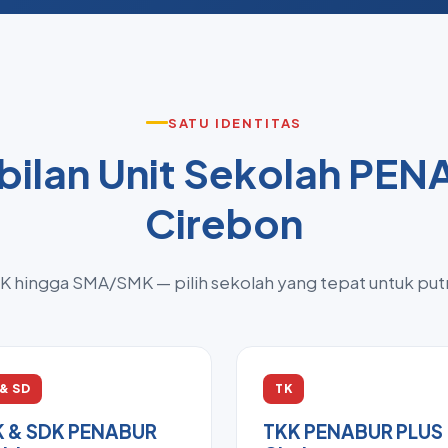
SATU IDENTITAS
ilan Unit Sekolah PE
Cirebon
TK hingga SMA/SMK — pilih sekolah yang tepat untuk put
 & SD
TK
K & SDK PENABUR
TKK PENABUR PLUS