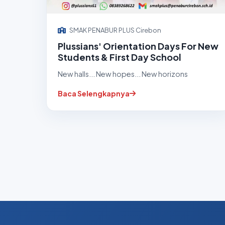
SMAK PENABUR PLUS Cirebon
Plussians' Orientation Days For New
Students & First Day School
New halls... New hopes... New horizons
Baca Selengkapnya