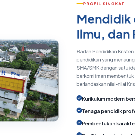
PROFIL SINGKAT
Mendidik 
Ilmu, dan
Badan Pendidikan Kriste
pendidikan yang menaungi 
SMA/SMK dengan satu iden
berkomitmen membentuk ge
berlandaskan nilai-nilai Kris
Kurikulum modern bers
Tenaga pendidik prof
Pembentukan karakter 