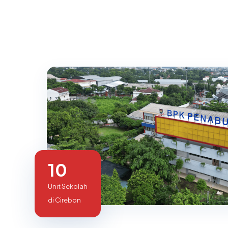
10
Unit Sekolah
di Cirebon