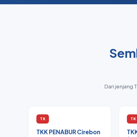
Semb
Dari jenjang 
TK
TK
TKK PENABUR Cirebon
TK